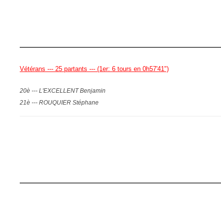
Vétérans --- 25 partants --- (1er: 6 tours en 0h57'41")
20è --- L'EXCELLENT Benjamin
21è --- ROUQUIER Stéphane