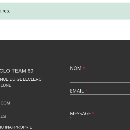
ires.
NOM
*
CLO TEAM 69
VENUE DU GL LECLERC
 LUNE
EMAIL
*
.COM
MESSAGE
*
LES
U INAPPROPRIÉ