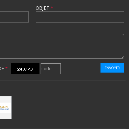
OBJET
*
DE
*
:
ENVOYER