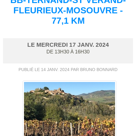
FLEURIEUX-MOSOUVRE -
77,1 KM
LE
MERCREDI
17
JANV.
2024
DE 13H30 À 16H30
PUBLIÉ LE
14 JANV. 2024
PAR BRUNO BONNARD