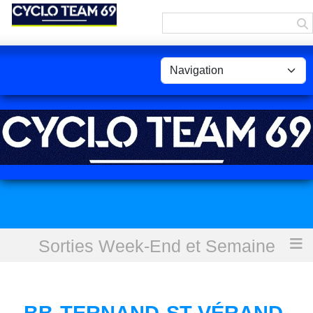
Panneau de gestion des cookies
Sorties Week-End et Semaine
Accueil
BB-Ternand-St Vérand-Fleurieux-Mosouvre - 77,1 km
BB-TERNAND-ST VÉRAND-