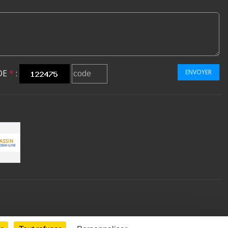
DE
*
:
ENVOYER