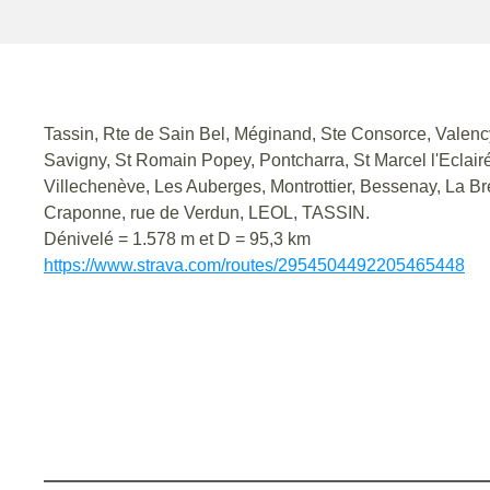
Tassin, Rte de Sain Bel, Méginand, Ste Consorce, Valency
Savigny, St Romain Popey, Pontcharra, St Marcel l'Eclairé
Villechenève, Les Auberges, Montrottier, Bessenay, La B
Craponne, rue de Verdun, LEOL, TASSIN.
Dénivelé = 1.578 m et D = 95,3 km
https://www.strava.com/routes/2954504492205465448