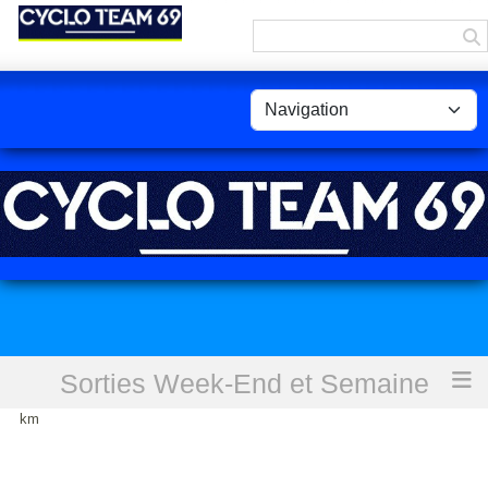
Panneau de gestion des cookies
Sorties Week-End et Semaine
Accueil
BB-Balade dans les Mts du Lyonnais-Variante 2 - 76,1
km