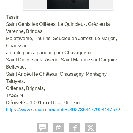
Tassin
Saint Genis les Ollières, Le Quincieux, Grézieu la
Varenne, Brindas,
Malataverne, Thurins, Soucieu en Jarrest, Le Marjon,
Chaussan,
à droite puis à gauche pour Chavagneux,
Saint Didier sous Riverie, Saint Maurice sur Dargoire,
Bellevue,
Saint Andéol le Château, Chassagny, Montagny,
Taluyers,
Orliénas, Brignais,
TASSIN
Dénivelé = 1.031 m et D = 76,1 km
https://www.strava.com/routes/3027363477908447572