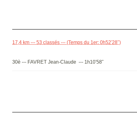
17,4 km --- 53 classés --- (Temps du 1er: 0h52'28")
30è --- FAVRET Jean-Claude --- 1h10'58"