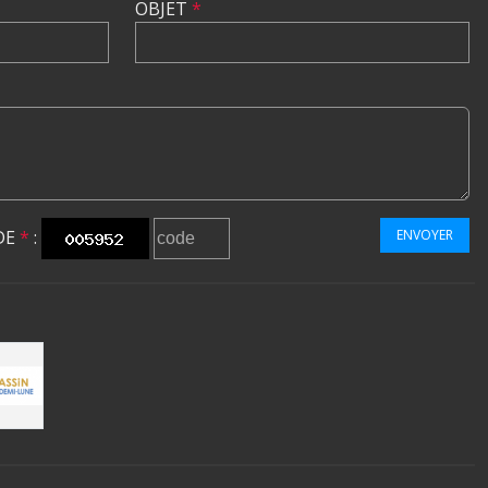
OBJET
*
DE
*
:
ENVOYER